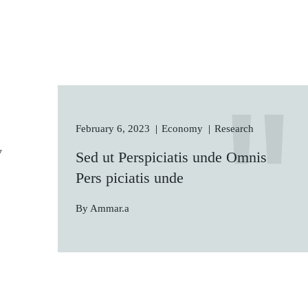
February 6, 2023
Economy
Research
y
Sed ut Perspiciatis unde Omnis
Pers piciatis unde
By Ammar.a