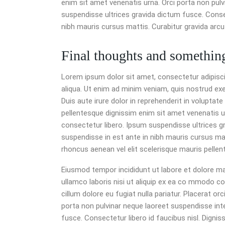
enim sit amet venenatis urna. Orci porta non pul
suspendisse ultrices gravida dictum fusce. Consec
nibh mauris cursus mattis. Curabitur gravida arcu
Final thoughts and somethin
Lorem ipsum dolor sit amet, consectetur adipisci
aliqua. Ut enim ad minim veniam, quis nostrud exe
Duis aute irure dolor in reprehenderit in voluptate 
pellentesque dignissim enim sit amet venenatis u
consectetur libero. Ipsum suspendisse ultrices gr
suspendisse in est ante in nibh mauris cursus mat
rhoncus aenean vel elit scelerisque mauris pellent
Eiusmod tempor incididunt ut labore et dolore ma
ullamco laboris nisi ut aliquip ex ea co mmodo con
cillum dolore eu fugiat nulla pariatur. Placerat or
porta non pulvinar neque laoreet suspendisse int
fusce. Consectetur libero id faucibus nisl. Digni