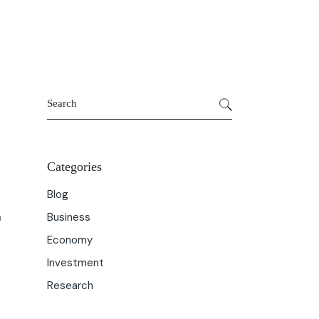
Get In Touch
About Us
Categories
Blog
Business
a
Economy
Investment
Research