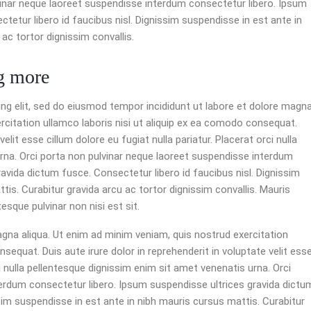
vinar neque laoreet suspendisse interdum consectetur libero. Ipsum
tetur libero id faucibus nisl. Dignissim suspendisse in est ante in
 ac tortor dignissim convallis.
g more
ng elit, sed do eiusmod tempor incididunt ut labore et dolore magn
rcitation ullamco laboris nisi ut aliquip ex ea comodo consequat.
velit esse cillum dolore eu fugiat nulla pariatur. Placerat orci nulla
rna. Orci porta non pulvinar neque laoreet suspendisse interdum
avida dictum fusce. Consectetur libero id faucibus nisl. Dignissim
tis. Curabitur gravida arcu ac tortor dignissim convallis. Mauris
esque pulvinar non nisi est sit.
gna aliqua. Ut enim ad minim veniam, quis nostrud exercitation
sequat. Duis aute irure dolor in reprehenderit in voluptate velit ess
ci nulla pellentesque dignissim enim sit amet venenatis urna. Orci
erdum consectetur libero. Ipsum suspendisse ultrices gravida dictu
ssim suspendisse in est ante in nibh mauris cursus mattis. Curabitur