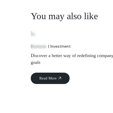
You may also like
06
Feb
Business
Investment
Discover a better way of redefining compan
goals
Read More