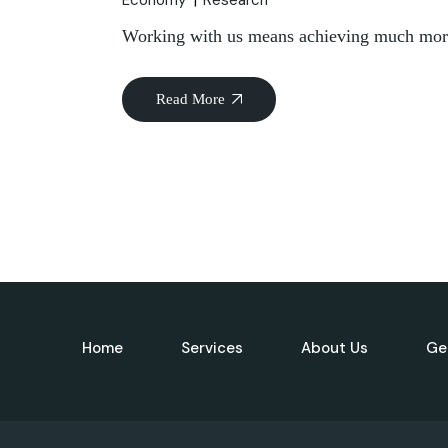
Economy
Research
Working with us means achieving much mor
Read More
Home
Services
About Us
Ge