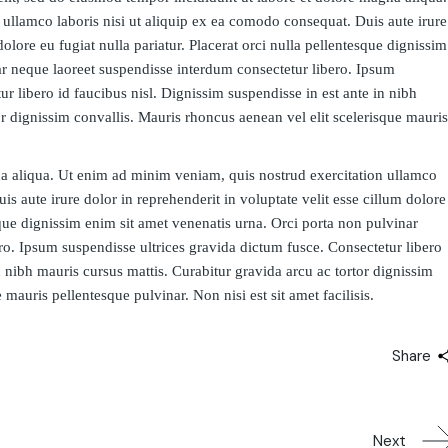
ullamco laboris nisi ut aliquip ex ea comodo consequat. Duis aute irure
dolore eu fugiat nulla pariatur. Placerat orci nulla pellentesque dignissim
ar neque laoreet suspendisse interdum consectetur libero. Ipsum
r libero id faucibus nisl. Dignissim suspendisse in est ante in nibh
or dignissim convallis. Mauris rhoncus aenean vel elit scelerisque mauris
a aliqua. Ut enim ad minim veniam, quis nostrud exercitation ullamco
s aute irure dolor in reprehenderit in voluptate velit esse cillum dolore
esque dignissim enim sit amet venenatis urna. Orci porta non pulvinar
ro. Ipsum suspendisse ultrices gravida dictum fusce. Consectetur libero
n nibh mauris cursus mattis. Curabitur gravida arcu ac tortor dignissim
mauris pellentesque pulvinar. Non nisi est sit amet facilisis.
Share
Next