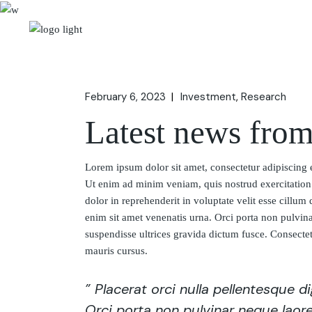
Skip
to
the
content
February 6, 2023
Investment
Research
Latest news fro
Lorem ipsum dolor sit amet, consectetur adipiscing 
Ut enim ad minim veniam, quis nostrud exercitation 
dolor in reprehenderit in voluptate velit esse cillum 
enim sit amet venenatis urna. Orci porta non pulvin
suspendisse ultrices gravida dictum fusce. Consectetu
mauris cursus.
” Placerat orci nulla pellentesque 
Orci porta non pulvinar neque laore