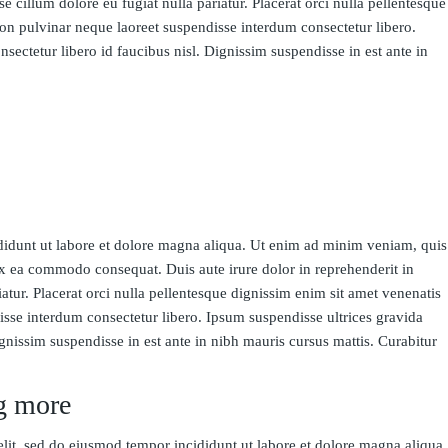
sse cillum dolore eu fugiat nulla pariatur. Placerat orci nulla pellentesque
non pulvinar neque laoreet suspendisse interdum consectetur libero.
sectetur libero id faucibus nisl. Dignissim suspendisse in est ante in
idunt ut labore et dolore magna aliqua. Ut enim ad minim veniam, quis
 ex ea commodo consequat. Duis aute irure dolor in reprehenderit in
riatur. Placerat orci nulla pellentesque dignissim enim sit amet venenatis
isse interdum consectetur libero. Ipsum suspendisse ultrices gravida
ignissim suspendisse in est ante in nibh mauris cursus mattis. Curabitur
g more
elit, sed do eiusmod tempor incididunt ut labore et dolore magna aliqua.