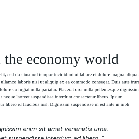
Home
Services
m the economy world
elit, sed do eiusmod tempor incididunt ut labore et dolore magna aliqua.
ullamco laboris nisi ut aliquip ex ea commodo conseqat. Duis aute irur
dolore eu fugiat nulla pariatur. Placerat orci nulla pellentesque dignissim
ar neque laoreet suspendisse interdum consectetur libero. Ipsum
r libero id faucibus nisl. Dignissim suspendisse in est ante in nibh
dignissim enim sit amet venenatis urna.
et suspendisse interdum ad libero. “