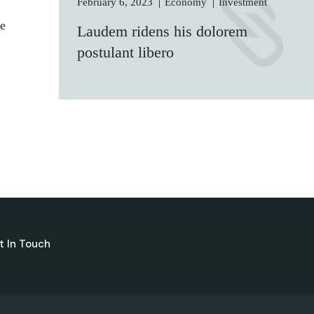
February 6, 2023
Economy
Investment
e
Laudem ridens his dolorem
postulant libero
t In Touch