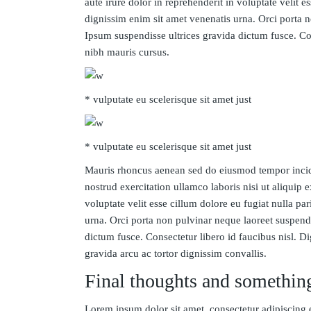
aute irure dolor in reprehenderit in voluptate velit e
dignissim enim sit amet venenatis urna. Orci porta 
Ipsum suspendisse ultrices gravida dictum fusce. Con
nibh mauris cursus.
* vulputate eu scelerisque sit amet just
* vulputate eu scelerisque sit amet just
Mauris rhoncus aenean sed do eiusmod tempor incid
nostrud exercitation ullamco laboris nisi ut aliquip
voluptate velit esse cillum dolore eu fugiat nulla pa
urna. Orci porta non pulvinar neque laoreet suspend
dictum fusce. Consectetur libero id faucibus nisl. D
gravida arcu ac tortor dignissim convallis.
Final thoughts and somethin
Lorem ipsum dolor sit amet, consectetur adipiscing 