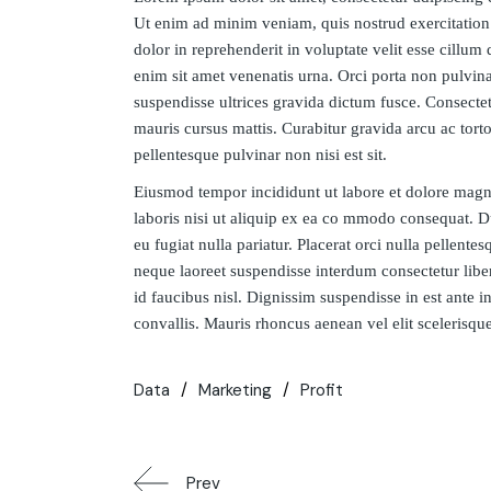
Ut enim ad minim veniam, quis nostrud exercitation 
dolor in reprehenderit in voluptate velit esse cillum 
enim sit amet venenatis urna. Orci porta non pulvin
suspendisse ultrices gravida dictum fusce. Consectetu
mauris cursus mattis. Curabitur gravida arcu ac tort
pellentesque pulvinar non nisi est sit.
Eiusmod tempor incididunt ut labore et dolore magn
laboris nisi ut aliquip ex ea co mmodo consequat. Dui
eu fugiat nulla pariatur. Placerat orci nulla pellent
neque laoreet suspendisse interdum consectetur libe
id faucibus nisl. Dignissim suspendisse in est ante i
convallis. Mauris rhoncus aenean vel elit scelerisque 
Data
Marketing
Profit
Prev