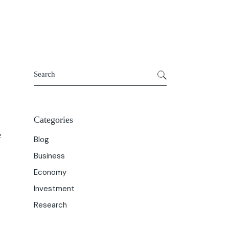
Get In Touch
About Us
Search
Categories
e
Blog
Business
Economy
Investment
Research