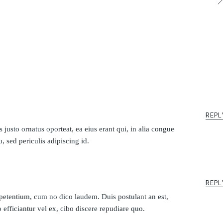
REPL
 justo ornatus oporteat, ea eius erant qui, in alia congue
, sed periculis adipiscing id.
REPL
etentium, cum no dico laudem. Duis postulant an est,
efficiantur vel ex, cibo discere repudiare quo.